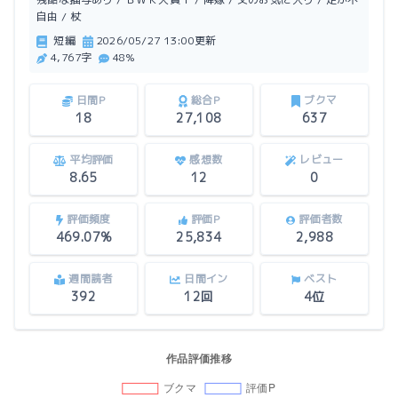
自由 / 杖
短編
2026/05/27 13:00更新
4,767字
48%
日間P
総合P
ブクマ
18
27,108
637
平均評価
感想数
レビュー
8.65
12
0
評価頻度
評価P
評価者数
469.07%
25,834
2,988
週間読者
日間イン
ベスト
392
12回
4位