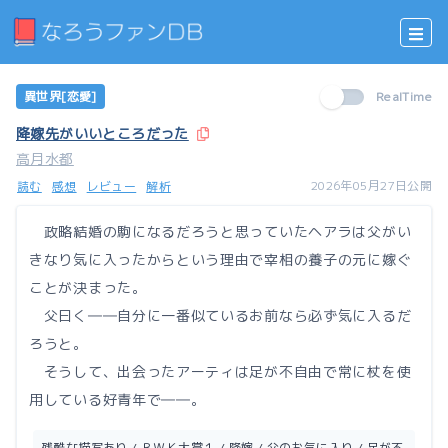
異世界[恋愛]
RealTime
降嫁先がいいところだった
高月水都
2026年05月27日公開
読む
感想
レビュー
解析
政略結婚の駒になるだろうと思っていたヘアラは父がい
きなり気に入ったからという理由で宰相の養子の元に嫁ぐ
ことが決まった。
父曰く――自分に一番似ているお前なら必ず気に入るだ
ろうと。
そうして、出会ったアーティは足が不自由で常に杖を使
用している好青年で――。
残酷な描写あり / ＢＷＫ大賞１ / 降嫁 / 父のお気に入り / 足が不