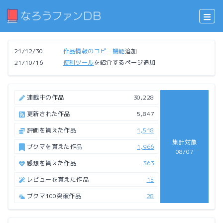
21/12/30
作品情報のコピー機能
追加
21/10/16
便利ツール
を紹介するページ追加
連載中の作品
30,228
更新された作品
5,847
評価を貰えた作品
1,518
集計対象
ブクマを貰えた作品
1,966
08/07
感想を貰えた作品
363
レビューを貰えた作品
15
ブクマ100突破作品
28