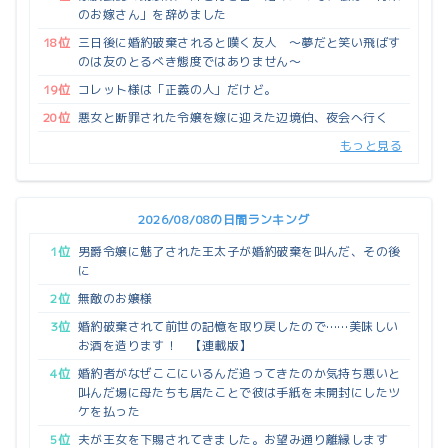
のお嫁さん」を辞めました
18位
三日後に婚約破棄されると嘆く友人 ～夢だと笑い飛ばす
のは友のとるべき態度ではありません～
19位
コレット様は「正義の人」だけど。
20位
悪女と断罪された令嬢を嫁に迎えた辺境伯、夜会へ行く
もっと見る
2026/08/08の日間ランキング
1位
男爵令嬢に魅了された王太子が婚約破棄を叫んだ、その後
に
2位
無敵のお嬢様
3位
婚約破棄されて前世の記憶を取り戻したので……美味しい
お酒を造ります！ 【連載版】
4位
婚約者がなぜここにいるんだ追ってきたのか気持ち悪いと
叫んだ場に母たちも居たことで彼は手紙を未開封にしたツ
ケを払った
5位
夫が王女を下賜されてきました。お望み通り離縁します