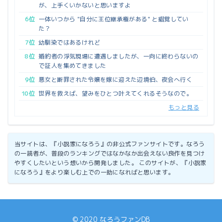
が、上手くいかないと思いますよ
6位
一体いつから "自分に王位継承権がある" と錯覚してい
た？
7位
幼馴染ではあるけれど
8位
婚約者の浮気現場に遭遇しましたが、一向に終わらないの
で証人を集めてきました
9位
悪女と断罪された令嬢を嫁に迎えた辺境伯、夜会へ行く
10位
世界を救えば、望みをひとつ叶えてくれるそうなので。
もっと見る
当サイトは、『小説家になろう』の非公式ファンサイトです。なろう
の一読者が、普段のランキングではなかなか出会えない良作を見つけ
やすくしたいという想いから開発しました。 このサイトが、『小説家
になろう』をより楽しむ上での一助になればと思います。
© 2020 なろうファンDB