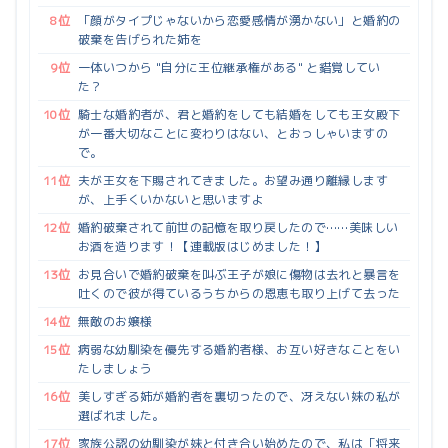
8位
「顔がタイプじゃないから恋愛感情が湧かない」と婚約の
破棄を告げられた姉を
9位
一体いつから "自分に王位継承権がある" と錯覚してい
た？
10位
騎士な婚約者が、君と婚約をしても結婚をしても王女殿下
が一番大切なことに変わりはない、とおっしゃいますの
で。
11位
夫が王女を下賜されてきました。お望み通り離縁します
が、上手くいかないと思いますよ
12位
婚約破棄されて前世の記憶を取り戻したので……美味しい
お酒を造ります！【連載版はじめました！】
13位
お見合いで婚約破棄を叫ぶ王子が娘に傷物は去れと暴言を
吐くので彼が得ているうちからの恩恵も取り上げて去った
14位
無敵のお嬢様
15位
病弱な幼馴染を優先する婚約者様、お互い好きなことをい
たしましょう
16位
美しすぎる姉が婚約者を裏切ったので、冴えない妹の私が
選ばれました。
17位
家族公認の幼馴染が妹と付き合い始めたので、私は「将来