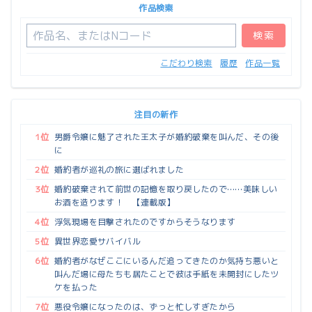
作品検索
こだわり検索
履歴
作品一覧
注目の新作
1位
男爵令嬢に魅了された王太子が婚約破棄を叫んだ、その後
に
2位
婚約者が巡礼の旅に選ばれました
3位
婚約破棄されて前世の記憶を取り戻したので……美味しい
お酒を造ります！ 【連載版】
4位
浮気現場を目撃されたのですからそうなります
5位
異世界恋愛サバイバル
6位
婚約者がなぜここにいるんだ追ってきたのか気持ち悪いと
叫んだ場に母たちも居たことで彼は手紙を未開封にしたツ
ケを払った
7位
悪役令嬢になったのは、ずっと忙しすぎたから