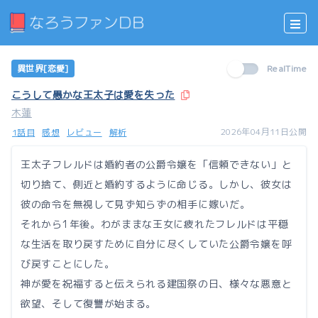
異世界[恋愛]
RealTime
こうして愚かな王太子は愛を失った
木蓮
2026年04月11日公開
1話目
感想
レビュー
解析
王太子フレルドは婚約者の公爵令嬢を「信頼できない」と
切り捨て、側近と婚約するように命じる。しかし、彼女は
彼の命令を無視して見ず知らずの相手に嫁いだ。
それから1年後。わがままな王女に疲れたフレルドは平穏
な生活を取り戻すために自分に尽くしていた公爵令嬢を呼
び戻すことにした。
神が愛を祝福すると伝えられる建国祭の日、様々な悪意と
欲望、そして復讐が始まる。