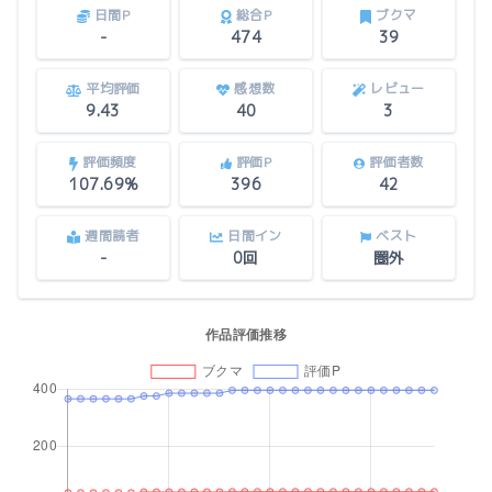
日間P
総合P
ブクマ
-
474
39
平均評価
感想数
レビュー
9.43
40
3
評価頻度
評価P
評価者数
107.69%
396
42
週間読者
日間イン
ベスト
-
0回
圏外