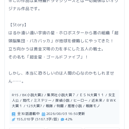
※この作品は某特撮ドラマシリーズとは一切関係ないオリ
ジナル作品です。
【Story】
はるか遠い遠い宇宙の星・ホロボスターから悪の組織「超
頭脳集団・バカバッカ」が地球を侵略しにやってきた！
立ち向かうは黄金文明の力を手にした五人の戦士。
その名も「超金星・ゴールドファイブ」！
しかし、本当に恐ろしいのは人間の心なのかもしれませ
ん……。
R15 / BK小説大賞2 / 集英社小説大賞７ / ＥＳＮ大賞１１ / 女主
人公 / 現代 / ミステリー / 探偵小説 / ヒーロー / 近未来 / ＢＷＫ
大賞１ / 123大賞7 / 戦隊 / 特撮 / 推理小説 / 戦隊モノ
全30話連載中
2026/08/03 16:50更新
155,018字 (5167.3字/話)
42%