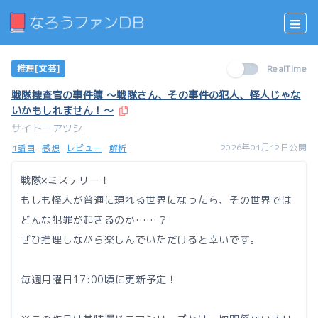
推理[文芸]
RealTime
戦隊捜査官の事件簿 〜戦隊さん、その事件の犯人、怪人じゃな
いかもしれません！〜
サイトーアツシ
2026年01月12日公開
1話目
感想
レビュー
解析
戦隊×ミステリー！
もしも怪人が普通に現れる世界になったら、その世界では
どんな犯罪が起きるのか……？
ぜひ推理しながら楽しんでいただけると幸いです。
毎週月曜日17:00頃に更新予定！