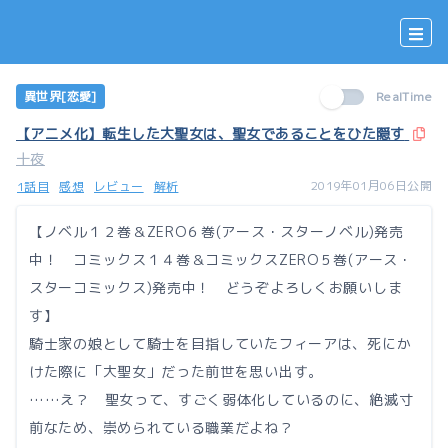
異世界[恋愛]
RealTime
【アニメ化】転生した大聖女は、聖女であることをひた隠す
十夜
2019年01月06日公開
1話目
感想
レビュー
解析
【ノベル１２巻＆ZERO６巻(アース・スターノベル)発売
中！ コミックス１４巻＆コミックスZERO５巻(アース・
スターコミックス)発売中！ どうぞよろしくお願いしま
す】
騎士家の娘として騎士を目指していたフィーアは、死にか
けた際に「大聖女」だった前世を思い出す。
……え？ 聖女って、すごく弱体化しているのに、絶滅寸
前なため、崇められている職業だよね？