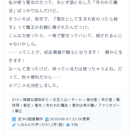
私が使う聖女の力って、おとぎ話と化した「失われた魔
法」ばっかりなんだけど。
そういえば、前世で、『聖女として生まれ変わったら殺
す』って魔王の右腕に脅されたんだっけ。
こんな力使ったら、一発で聖女ってバレて、殺されるんじ
ゃないかしら。
……ってことで、初志貫徹で騎士になります！ 静かに生
きます！
なーんて思ったけど、持っている力は使っちゃうよね。だ
って、色々便利だから……
※アニメ化決定しました。
R15 / 残酷な描写あり / 女主人公 / チート / 身分差 / 年の差 / 異
世界 / 転生 / 聖女 / 失われた魔法 / 聖女は希少職 / ファンタジー
/ 騎士
全343話連載中
2026/08/01 22:00更新
1,286,675字 (3751.2字/話)
33%