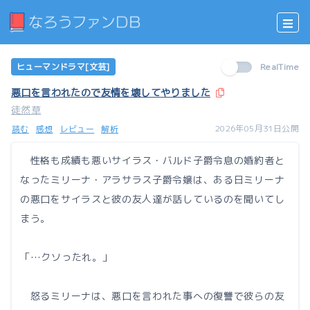
ヒューマンドラマ[文芸]
RealTime
悪口を言われたので友情を壊してやりました
徒然草
2026年05月31日公開
読む
感想
レビュー
解析
性格も成績も悪いサイラス・バルド子爵令息の婚約者と
なったミリーナ・アラサラス子爵令嬢は、ある日ミリーナ
の悪口をサイラスと彼の友人達が話しているのを聞いてし
まう。
「…クソったれ。」
怒るミリーナは、悪口を言われた事への復讐で彼らの友