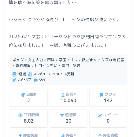
情を壊す為に策を練る事にした…。
※あらすじで分かる通り、ヒロインの性格が強いです。
2026.6/3 文芸：ヒューマンドラマ部門日間ランキング３
位になりました！ 皆様、有難うございました！
ギャグ / 女主人公 / 西洋 / 学園 / 中世 / 微ざまぁ / クズな婚約者
/ 婚約解消 / ヒロイン強い / 悪口・暴言
短編
2026/05/31 18:59更新
7,633字
55%
日間P
総合P
ブクマ
2
10,090
142
平均評価
感想数
レビュー
8.02
20
0
評価頻度
評価P
評価者数