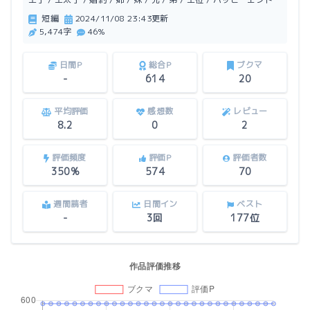
短編
2024/11/08 23:43更新
5,474字
46%
日間P
総合P
ブクマ
-
614
20
平均評価
感想数
レビュー
8.2
0
2
評価頻度
評価P
評価者数
350%
574
70
週間読者
日間イン
ベスト
-
3回
177位