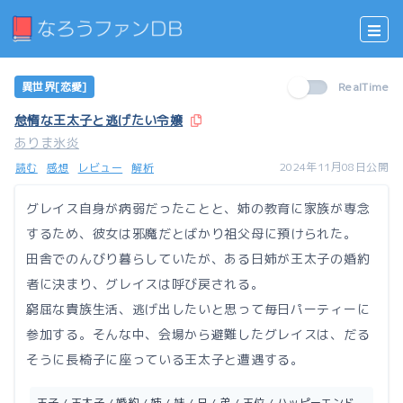
異世界[恋愛]
RealTime
怠惰な王太子と逃げたい令嬢
ありま氷炎
2024年11月08日公開
読む
感想
レビュー
解析
グレイス自身が病弱だったことと、姉の教育に家族が専念
するため、彼女は邪魔だとばかり祖父母に預けられた。
田舎でのんびり暮らしていたが、ある日姉が王太子の婚約
者に決まり、グレイスは呼び戻される。
窮屈な貴族生活、逃げ出したいと思って毎日パーティーに
参加する。そんな中、会場から避難したグレイスは、だる
そうに長椅子に座っている王太子と遭遇する。
王子 / 王太子 / 婚約 / 姉 / 妹 / 兄 / 弟 / 王位 / ハッピーエンド