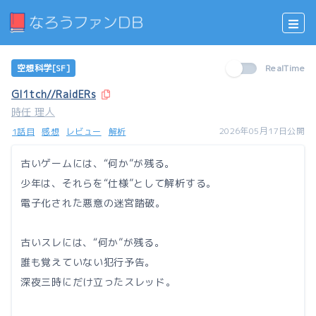
空想科学[SF]
RealTime
Gl1tch//RaidERs
時任 理人
2026年05月17日公開
1話目
感想
レビュー
解析
古いゲームには、“何か”が残る。
少年は、それらを“仕様”として解析する。
電子化された悪意の迷宮踏破。
古いスレには、“何か”が残る。
誰も覚えていない犯行予告。
深夜三時にだけ立ったスレッド。