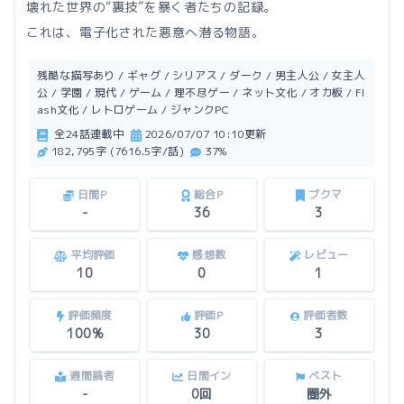
壊れた世界の“裏技”を暴く者たちの記録。
これは、電子化された悪意へ潜る物語。
残酷な描写あり / ギャグ / シリアス / ダーク / 男主人公 / 女主人
公 / 学園 / 現代 / ゲーム / 理不尽ゲー / ネット文化 / オカ板 / Fl
ash文化 / レトロゲーム / ジャンクPC
全24話連載中
2026/07/07 10:10更新
182,795字 (7616.5字/話)
37%
日間P
総合P
ブクマ
-
36
3
平均評価
感想数
レビュー
10
0
1
評価頻度
評価P
評価者数
100%
30
3
週間読者
日間イン
ベスト
-
0回
圏外