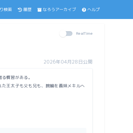
履歴
なろうアーカイブ
ヘルプ
り検索
RealTime
2026年04月28日公開
贈る慣習がある。
れた王太子も父も兄も、腕輪を義妹メキルへ