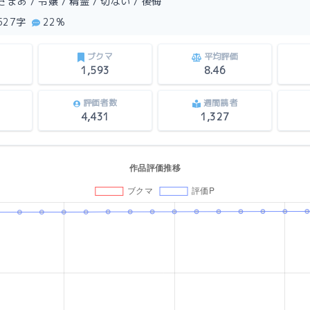
まあ / 令嬢 / 精霊 / 切ない / 後悔
,527字
22%
ブクマ
平均評価
1,593
8.46
評価者数
週間読者
4,431
1,327