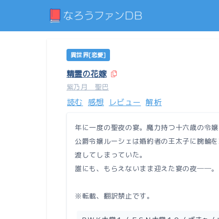
異世界[恋愛]
精霊の花嫁
紫乃月 聖巴
読む
感想
レビュー
解析
年に一度の聖夜の宴。魔力持つ十六歳の令嬢
公爵令嬢ルーシェは婚約者の王太子に腕輪を
渡してしまっていた。
誰にも、もらえないまま迎えた宴の夜──。
※転載、翻訳禁止です。