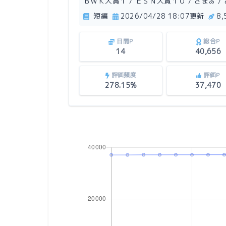
ＢＷＫ大賞１ / ＥＳＮ大賞１０ / ざまぁ / ざ
短編
2026/04/28 18:07更新
8
日間P
総合P
14
40,656
評価頻度
評価P
278.15%
37,470