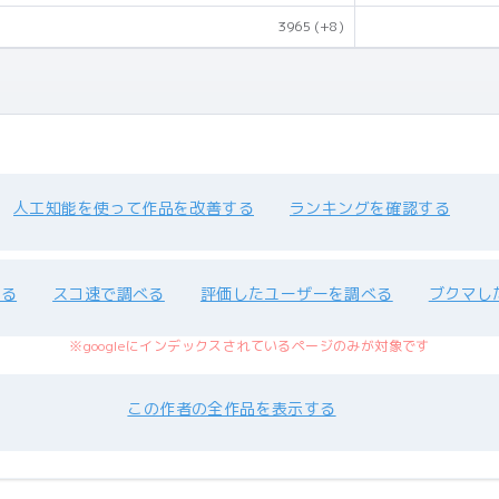
3965
(+8)
人工知能を使って作品を改善する
ランキングを確認する
べる
スコ速で調べる
評価したユーザーを調べる
ブクマし
※googleにインデックスされているページのみが対象です
この作者の全作品を表示する