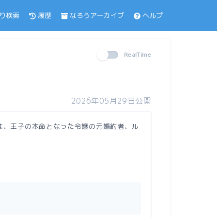
履歴
なろうアーカイブ
ヘルプ
り検索
RealTime
2026年05月29日公開
は、王子の本命となった令嬢の元婚約者、ル