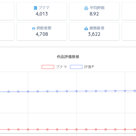
ブクマ
平均評価
4,013
8.92
評価者数
週間読者
4,708
3,622