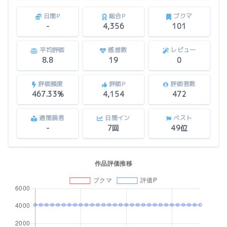
日間P
総合P
ブクマ
-
4,356
101
平均評価
感想数
レビュー
8.8
19
0
評価頻度
評価P
評価者数
467.33%
4,154
472
週間読者
日間イン
ベスト
-
7回
49位