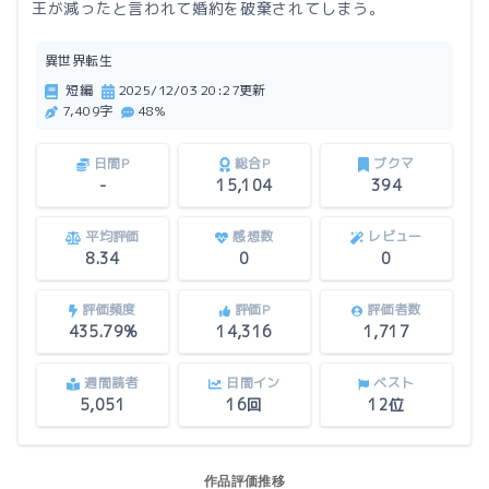
王が減ったと言われて婚約を破棄されてしまう。
異世界転生
短編
2025/12/03 20:27更新
7,409字
48%
日間P
総合P
ブクマ
-
15,104
394
平均評価
感想数
レビュー
8.34
0
0
評価頻度
評価P
評価者数
435.79%
14,316
1,717
週間読者
日間イン
ベスト
5,051
16回
12位