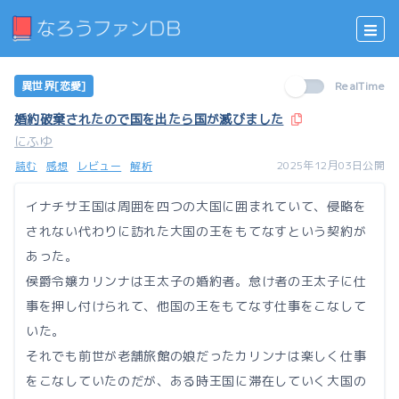
異世界[恋愛]
RealTime
婚約破棄されたので国を出たら国が滅びました
にふゆ
2025年12月03日公開
読む
感想
レビュー
解析
イナチサ王国は周囲を四つの大国に囲まれていて、侵略を
されない代わりに訪れた大国の王をもてなすという契約が
あった。
侯爵令嬢カリンナは王太子の婚約者。怠け者の王太子に仕
事を押し付けられて、他国の王をもてなす仕事をこなして
いた。
それでも前世が老舗旅館の娘だったカリンナは楽しく仕事
をこなしていたのだが、ある時王国に滞在していく大国の