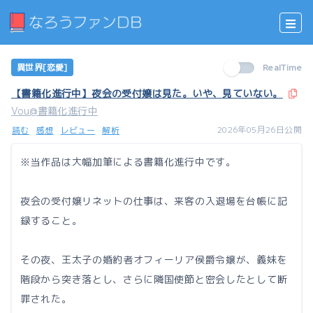
異世界[恋愛]
RealTime
【書籍化進行中】夜会の受付嬢は見た。いや、見ていない。
Vou@書籍化進行中
2026年05月26日公開
読む
感想
レビュー
解析
※当作品は大幅加筆による書籍化進行中です。
夜会の受付嬢リネットの仕事は、来客の入退場を台帳に記
録すること。
その夜、王太子の婚約者オフィーリア侯爵令嬢が、義妹を
階段から突き落とし、さらに隣国使節と密会したとして断
罪された。