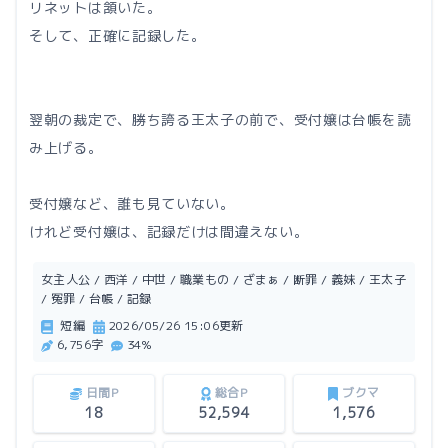
リネットは頷いた。
そして、正確に記録した。
翌朝の裁定で、勝ち誇る王太子の前で、受付嬢は台帳を読
み上げる。
受付嬢など、誰も見ていない。
けれど受付嬢は、記録だけは間違えない。
女主人公 / 西洋 / 中世 / 職業もの / ざまぁ / 断罪 / 義妹 / 王太子
/ 冤罪 / 台帳 / 記録
短編
2026/05/26 15:06更新
6,756字
34%
日間P
総合P
ブクマ
18
52,594
1,576