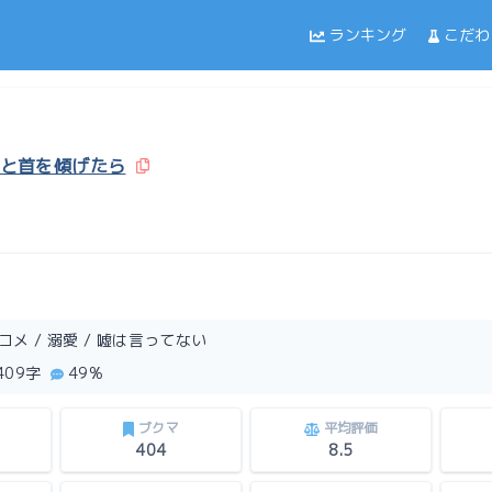
ランキング
こだわ
と首を傾げたら
ブコメ / 溺愛 / 嘘は言ってない
,409字
49%
ブクマ
平均評価
404
8.5