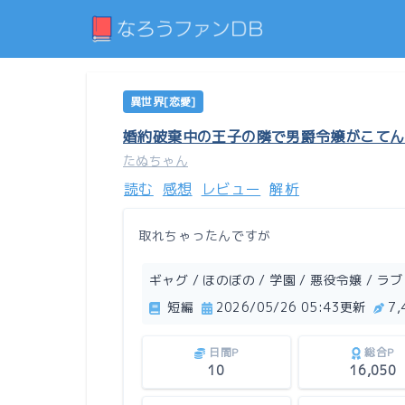
異世界[恋愛]
婚約破棄中の王子の隣で男爵令嬢がこてん
たぬちゃん
読む
感想
レビュー
解析
取れちゃったんですが
ギャグ / ほのぼの / 学園 / 悪役令嬢 / ラ
短編
2026/05/26 05:43更新
7
日間P
総合P
10
16,050