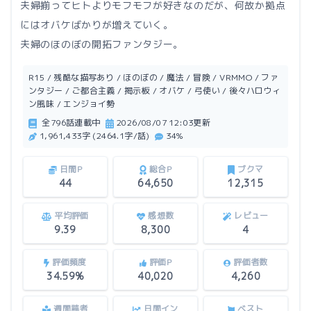
夫婦揃ってヒトよりモフモフが好きなのだが、何故か拠点
にはオバケばかりが増えていく。
夫婦のほのぼの開拓ファンタジー。
R15 / 残酷な描写あり / ほのぼの / 魔法 / 冒険 / VRMMO / ファ
ンタジー / ご都合主義 / 掲示板 / オバケ / 弓使い / 後々ハロウィ
ン風味 / エンジョイ勢
全796話連載中
2026/08/07 12:03更新
1,961,433字 (2464.1字/話)
34%
日間P
総合P
ブクマ
44
64,650
12,315
平均評価
感想数
レビュー
9.39
8,300
4
評価頻度
評価P
評価者数
34.59%
40,020
4,260
週間読者
日間イン
ベスト