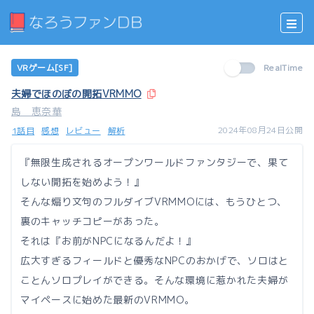
VRゲーム[SF]
RealTime
夫婦でほのぼの開拓VRMMO
島 恵奈華
2024年08月24日公開
1話目
感想
レビュー
解析
『無限生成されるオープンワールドファンタジーで、果て
しない開拓を始めよう！』
そんな煽り文句のフルダイブVRMMOには、もうひとつ、
裏のキャッチコピーがあった。
それは『お前がNPCになるんだよ！』
広大すぎるフィールドと優秀なNPCのおかげで、ソロはと
ことんソロプレイができる。そんな環境に惹かれた夫婦が
マイペースに始めた最新のVRMMO。