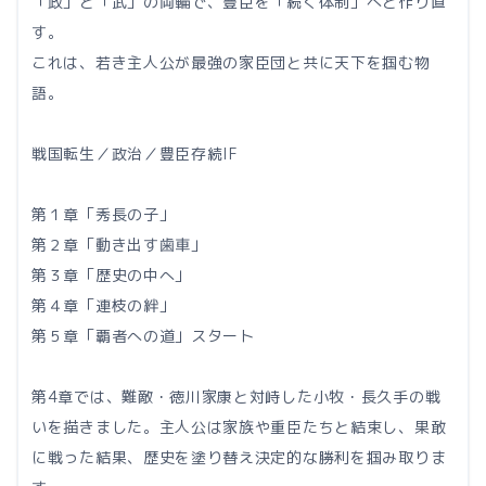
「政」と「武」の両輪で、豊臣を「続く体制」へと作り直
す。
これは、若き主人公が最強の家臣団と共に天下を掴む物
語。
戦国転生／政治／豊臣存続IF
第１章「秀長の子」
第２章「動き出す歯車」
第３章「歴史の中へ」
第４章「連枝の絆」
第５章「覇者への道」スタート
第4章では、難敵・徳川家康と対峙した小牧・長久手の戦
いを描きました。主人公は家族や重臣たちと結束し、果敢
に戦った結果、歴史を塗り替え決定的な勝利を掴み取りま