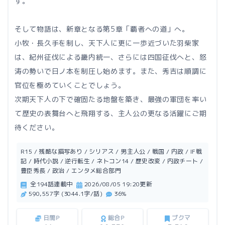
す。
そして物語は、新章となる第5章「覇者への道」へ。
小牧・長久手を制し、天下人に更に一歩近づいた羽柴家
は、紀州征伐による畿内統一、さらには四国征伐へと、怒
涛の勢いで日ノ本を制圧し始めます。また、秀吉は順調に
官位を極めていくことでしょう。
次期天下人の下で確固たる地盤を築き、最強の軍団を率い
て歴史の表舞台へと飛翔する、主人公の更なる活躍にご期
待ください。
R15 / 残酷な描写あり / シリアス / 男主人公 / 戦国 / 内政 / IF戦
記 / 時代小説 / 逆行転生 / ネトコン14 / 歴史改変 / 内政チート /
豊臣秀長 / 政治 / エンタメ総合部門
全194話連載中
2026/08/05 19:20更新
590,557字 (3044.1字/話)
36%
日間P
総合P
ブクマ