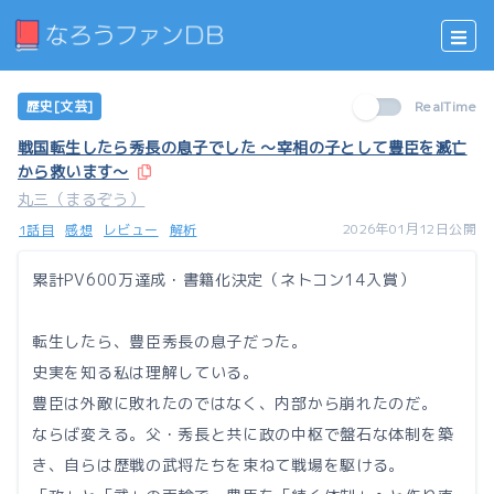
歴史[文芸]
RealTime
戦国転生したら秀長の息子でした ～宰相の子として豊臣を滅亡
から救います～
丸三（まるぞう）
2026年01月12日公開
1話目
感想
レビュー
解析
累計PV600万達成・書籍化決定（ネトコン14入賞）
転生したら、豊臣秀長の息子だった。
史実を知る私は理解している。
豊臣は外敵に敗れたのではなく、内部から崩れたのだ。
ならば変える。父・秀長と共に政の中枢で盤石な体制を築
き、自らは歴戦の武将たちを束ねて戦場を駆ける。