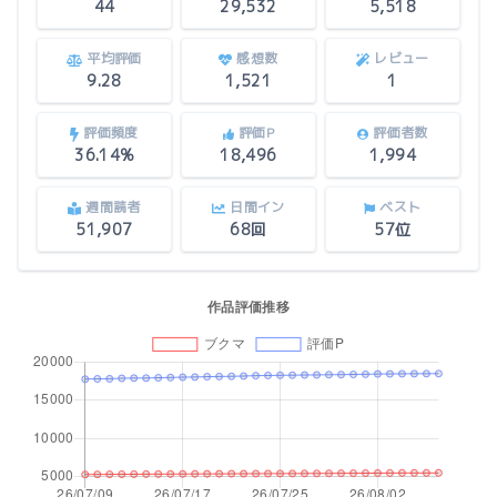
44
29,532
5,518
平均評価
感想数
レビュー
9.28
1,521
1
評価頻度
評価P
評価者数
36.14%
18,496
1,994
週間読者
日間イン
ベスト
51,907
68回
57位