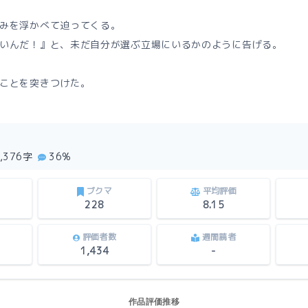
みを浮かべて迫ってくる。
いんだ！』と、未だ自分が選ぶ立場にいるかのように告げる。
ことを突きつけた。
1,376字
36%
ブクマ
平均評価
228
8.15
評価者数
週間読者
1,434
-