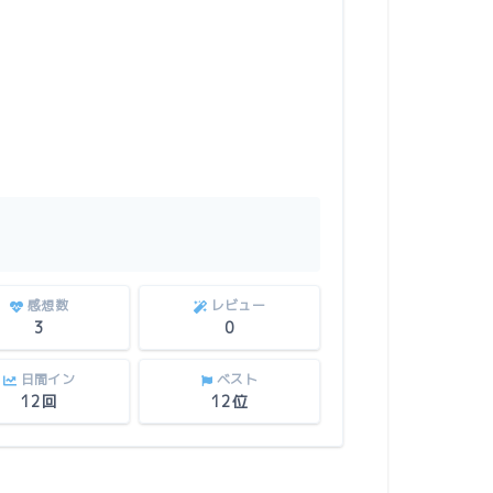
感想数
レビュー
3
0
日間イン
ベスト
12回
12位