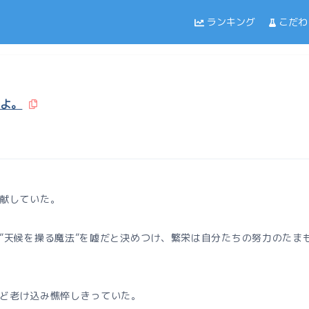
ランキング
こだわ
よ。
献していた。
天候を操る魔法”を嘘だと決めつけ、繁栄は自分たちの努力のたま
ど老け込み憔悴しきっていた。