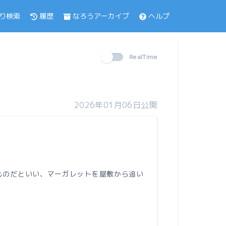
履歴
なろうアーカイブ
ヘルプ
り検索
RealTime
2026年01月06日公開
ものだといい、マーガレットを屋敷から追い