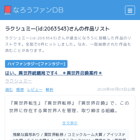
ラクシュミー(id:2063543)さんの作品リスト
ラクシュミー(id:2063543)さんが過去になろうに投稿した作品のリ
ストです。全部で8件ヒットしました。なお、一部削除された作品も
含むことがあります。
ハイファンタジー[ファンタジー]
はい、異世界統轄局です4 ＊異世界召喚案件＊
ラクシュミー
2026年08月03日公開
読む
感想
レビュー
解析
『異世界転生』『異世界転移』『異世界召喚』で、この
世界に存在する異世界人を管理、取り締まる組織。
全文表示
それが……異世界統轄局（Another World Control D
ivision）。通称、A.W.C.D。
残酷な描写あり / 異世界転移 / コミックルーム大賞 / アイリスIF