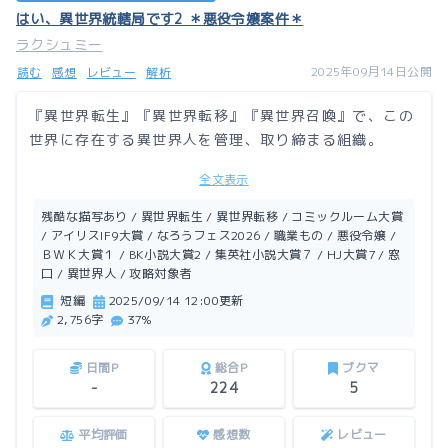
はい、異世界統轄局です2 ＊悪役令嬢案件＊
ラクシュミー
2025年09月14日公開
読む
感想
レビュー
解析
『異世界転生』『異世界転移』『異世界召喚』で、この
世界に存在する異世界人を管理、取り締まる組織。
全文表示
それが……異世界統轄局（Another World Control D
ivision）。通称、A.W.C.D。
残酷な描写あり / 異世界転生 / 異世界転移 / コミックルーム大賞
/ アイリスIF9大賞 / なろうフェス2026 / 職業もの / 悪役令嬢 /
ＢＷＫ大賞１ / BK小説大賞2 / 集英社小説大賞７ / HJ大賞7 / 窓
今回は悪役令嬢案件。
口 / 異世界人 / 攻略対象者
えっ？婿入り予定の婚約者がヒロインにうつつを抜かし
短編
2025/09/14 12:00更新
そう？
2,756字
37%
この世界を乱さないように、今日もA.W.C.Dは暗躍す
る。
日間P
総合P
ブクマ
-
224
5
平均評価
感想数
レビュー