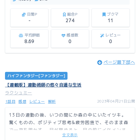
日間P
総合P
ブクマ
-
274
11
平均評価
感想数
レビュー
8.69
0
0
ページ最下部へ
ハイファンタジー[ファンタジー]
【連載版】連勤術師の悠々自適な生活
ラクシュミー
2023年04月21日公開
1話目
感想
レビュー
解析
13日の連勤の後、いつの間にか森の中にいたイツキ。
驚くものの、ポジティブ思考&疲労困憊で、そのまま森
で一夜を明かす。 目が覚めると、目の前にイケメンさ
全文表示
んが……。