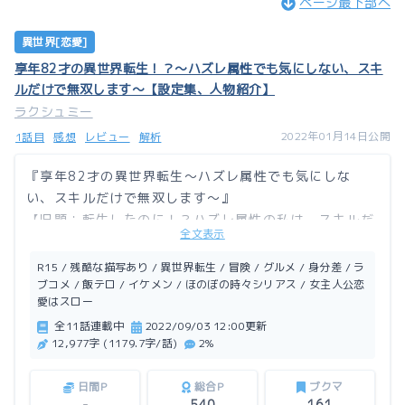
ページ最下部へ
異世界[恋愛]
享年82才の異世界転生！？〜ハズレ属性でも気にしない、スキ
ルだけで無双します〜【設定集、人物紹介】
ラクシュミー
2022年01月14日公開
1話目
感想
レビュー
解析
『享年82才の異世界転生〜ハズレ属性でも気にしな
い、スキルだけで無双します〜』
【旧題：転生したのに！？ハズレ属性の私は、スキルだ
全文表示
けで無双する】の設定や人物紹介。
R15 / 残酷な描写あり / 異世界転生 / 冒険 / グルメ / 身分差 / ラ
本編をお読みになってから読まれることをお勧め致しま
ブコメ / 飯テロ / イケメン / ほのぼの時々シリアス / 女主人公恋
愛はスロー
す。
全11話連載中
2022/09/03 12:00更新
12,977字 (1179.7字/話)
2%
設定や人物紹介については、情報が増えれば、その都度
更新予定。
日間P
総合P
ブクマ
わからなくなったら、お読みください。
-
540
161