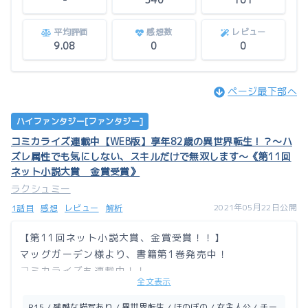
名前横の（）内は愛称です。
±数字は、ジョアンとの年齢差です。
平均評価
感想数
レビュー
（全ての人物にはありません）
9.08
0
0
＊本編ネタバレがございますのでご注意ください
本編：https://ncode.syosetu.com/n3306gz/
ページ最下部へ
ハイファンタジー[ファンタジー]
コミカライズ連載中【WEB版】享年82歳の異世界転生！？〜ハ
ズレ属性でも気にしない、スキルだけで無双します〜《第11回
ネット小説大賞 金賞受賞》
ラクシュミー
2021年05月22日公開
1話目
感想
レビュー
解析
【第11回ネット小説大賞、金賞受賞！！】
マッグガーデン様より、書籍第1巻発売中！
コミカライズも連載中！！
全文表示
R15 / 残酷な描写あり / 異世界転生 / ほのぼの / 女主人公 / チー