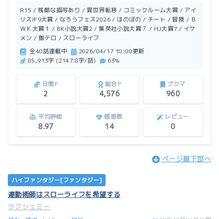
「はい、いらっしゃいませ」
R15 / 残酷な描写あり / 異世界転移 / コミックルーム大賞 / アイ
元社畜イツキの願いはスローライフ。でも結局働かない
リスIF9大賞 / なろうフェス2026 / ほのぼの / チート / 冒険 / Ｂ
ＷＫ大賞１ / BK小説大賞2 / 集英社小説大賞７ / HJ大賞7 / イケ
と落ち着かないので、とりあえず携帯食でも売ってみる
メン / 飯テロ / スローライフ
ことに。
全40話連載中
2026/04/17 10:00更新
果たして、異世界生活を満喫出来るのか？
85,913字 (2147.8字/話)
63%
＊タイトル変更しました。
日間P
総合P
ブクマ
2
4,576
960
＊短編で投稿した『連勤術師はスローライフを希望す
る』の連載版です。話の大筋は変わってませんが、名
平均評価
感想数
レビュー
称、人物名などちょこちょこ変更してます。
8.97
14
0
ページ最下部へ
3話目の前半までは短編の内容で、後半から新しい続き
になります。
ハイファンタジー[ファンタジー]
連勤術師はスローライフを希望する
ラクシュミー