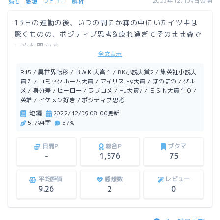
2022年12月09日公開
読む
感想
レビュー
解析
13日の連勤の後、いつの間にか森の中にいたイツキは
驚くものの、ポジティブ思考&疲れ過ぎてそのまま森で
一夜を明かす。
全文表示
目が覚めると、目の前にイケメンさんが。
「はい、いらっしゃいませ」
R15 / 異世界転移 / ＢＷＫ大賞１ / BK小説大賞2 / 集英社小説大
仕事をし過ぎたイツキの願いはスローライフ。果たして
賞７ / コミックルーム大賞 / アイリスIF9大賞 / ほのぼの / グル
メ / 身分差 / ヒーロー / ラブコメ / HJ大賞7 / ＥＳＮ大賞１０ /
異世界で生活を満喫できるのか？
英雄 / イケメン好き / ポジティブ思考
＊連載始めました。
短編
2022/12/09 08:00更新
5,794字
57%
日間P
総合P
ブクマ
-
1,576
75
平均評価
感想数
レビュー
9.26
2
0