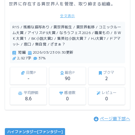
世界に存在する異世界人を管理、取り締まる組織。
全文表示
それが……異世界統轄局（Another World Control D
ivision）。通称、A.W.C.D。
R15 / 残酷な描写あり / 異世界転生 / 異世界転移 / コミックルー
ム大賞 / アイリスIF9大賞 / なろうフェス2026 / 職業もの / ＢＷ
Ｋ大賞１ / BK小説大賞2 / 集英社小説大賞７ / HJ大賞7 / ドアマ
今回はドアマット令嬢案件。
ット / 窓口 / 無自覚 / ざまぁ？
え？爵位相続権を持つ未成年貴族なのに使用人扱い？
短編
2026/03/23 09:30更新
この世界を乱さないように、今日もA.W.C.Dは暗躍す
2,927字
37%
る。
日間P
総合P
ブクマ
-
90
2
平均評価
感想数
レビュー
8.6
0
0
ページ最下部へ
ハイファンタジー[ファンタジー]