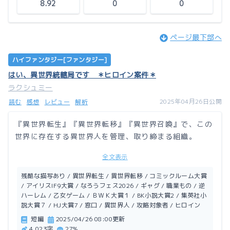
8.92
0
0
ページ最下部へ
ハイファンタジー[ファンタジー]
はい、異世界統轄局です ＊ヒロイン案件＊
ラクシュミー
2025年04月26日公開
読む
感想
レビュー
解析
『異世界転生』『異世界転移』『異世界召喚』で、この
世界に存在する異世界人を管理、取り締まる組織。
全文表示
それが……異世界統轄局（Another World Control D
ivision）。通称、A.W.C.D。
残酷な描写あり / 異世界転生 / 異世界転移 / コミックルーム大賞
/ アイリスIF9大賞 / なろうフェス2026 / ギャグ / 職業もの / 逆
ハーレム / 乙女ゲーム / ＢＷＫ大賞１ / BK小説大賞2 / 集英社小
今回は、ヒロイン案件。
説大賞７ / HJ大賞7 / 窓口 / 異世界人 / 攻略対象者 / ヒロイン
もしかしたら、乙女ゲームの裏側はこんなのかも知れな
短編
2025/04/26 08:00更新
い？
4,023字
27%