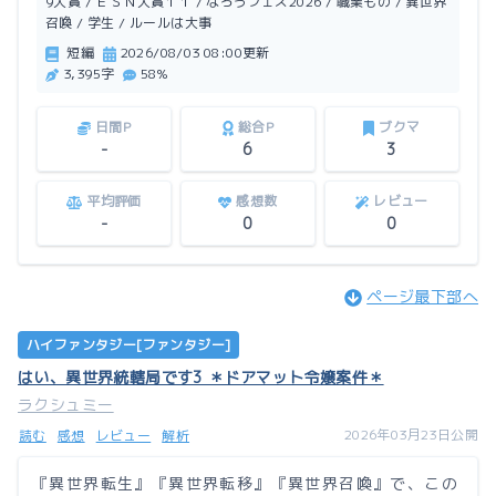
9大賞 / ＥＳＮ大賞１１ / なろうフェス2026 / 職業もの / 異世界
召喚 / 学生 / ルールは大事
今回は、異世界召喚案件。
短編
2026/08/03 08:00更新
え？足元に魔法陣？えーっと申請ありました？
3,395字
58%
この世界を乱さないように、今日もA.W.C.Dは暗躍す
る。
日間P
総合P
ブクマ
-
6
3
平均評価
感想数
レビュー
-
0
0
ページ最下部へ
ハイファンタジー[ファンタジー]
はい、異世界統轄局です3 ＊ドアマット令嬢案件＊
ラクシュミー
2026年03月23日公開
読む
感想
レビュー
解析
『異世界転生』『異世界転移』『異世界召喚』で、この